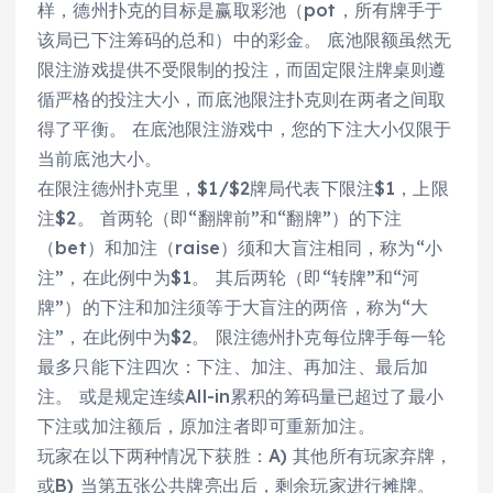
样，德州扑克的目标是赢取彩池（pot，所有牌手于
该局已下注筹码的总和）中的彩金。 底池限额虽然无
限注游戏提供不受限制的投注，而固定限注牌桌则遵
循严格的投注大小，而底池限注扑克则在两者之间取
得了平衡。 在底池限注游戏中，您的下注大小仅限于
当前底池大小。
在限注德州扑克里，$1/$2牌局代表下限注$1，上限
注$2。 首两轮（即“翻牌前”和“翻牌”）的下注
（bet）和加注（raise）须和大盲注相同，称为“小
注”，在此例中为$1。 其后两轮（即“转牌”和“河
牌”）的下注和加注须等于大盲注的两倍，称为“大
注”，在此例中为$2。 限注德州扑克每位牌手每一轮
最多只能下注四次：下注、加注、再加注、最后加
注。 或是规定连续All-in累积的筹码量已超过了最小
下注或加注额后，原加注者即可重新加注。
玩家在以下两种情况下获胜：A) 其他所有玩家弃牌，
或B) 当第五张公共牌亮出后，剩余玩家进行摊牌。