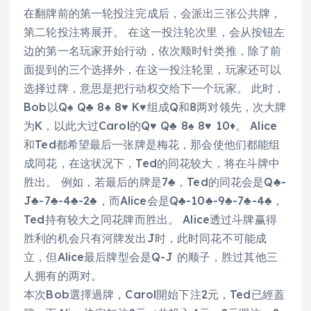
在翻牌前的第一轮投注完成后，会派出三张公共牌，
第二轮投注将展开。 在这一投注轮次里，会从按钮左
边的第一名玩家开始行动，依次顺时针类推，除了前
面提到的三个选择外，在这一投注轮里，玩家还可以
选择过牌，意思是把行动权交给下一个玩家。 此时，
Bob以Q♠ Q♣ 8♠ 8♥ K♥组成Q和8两对领先，次大牌
为K，以此大过Carol的Q♥ Q♣ 8♠ 8♥ 10♦。 Alice
和Ted都希望最后一张牌是梅花，那会使他们都能组
成同花，在这状况下，Ted的同花较大，将在斗牌中
胜出。 例如，若最后的牌是7♣，Ted的同花会是Q♣-
J♣-7♣-4♣-2♣，而Alice会是Q♣-10♣-9♣-7♣-4♣，
Ted持有较大之同花牌而胜出。 Alice透过斗牌赢得
胜利的机会只有河牌发出J时，此时同花不可能成
立，但Alice最后牌型会是Q-J 的顺子，胜过其他三
人拥有的两对。
本次Bob選擇過牌，Carol開始下注2元，Ted已經蓋