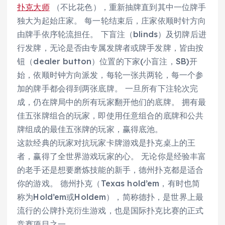
扑克大师
（不比花色），重新抽牌直到其中一位牌手
独大为起始庄家。 每一轮结束后，庄家依顺时针方向
由牌手依序轮流担任。 下盲注（blinds）及切牌后进
行发牌，无论是否由专属发牌者或牌手发牌，皆由按
钮（dealer button）位置的下家(小盲注，SB)开
始，依顺时钟方向派发，每轮一张共两轮，每一个参
加的牌手都会得到两张底牌。 一旦所有下注轮次完
成，仍在牌局中的所有玩家翻开他们的底牌。 拥有最
佳五张牌组合的玩家，即使用任意组合的底牌和公共
牌组成的最佳五张牌的玩家，赢得底池。
这款经典的玩家对抗玩家卡牌游戏是扑克桌上的王
者，赢得了全世界游戏玩家的心。 无论你是经验丰富
的老手还是想要磨炼技能的新手，德州扑克都是适合
你的游戏。 德州扑克（Texas hold’em，有时也简
称为Hold’em或Holdem），简称德扑，是世界上最
流行的公牌扑克衍生游戏，也是国际扑克比赛的正式
竞赛项目之一。