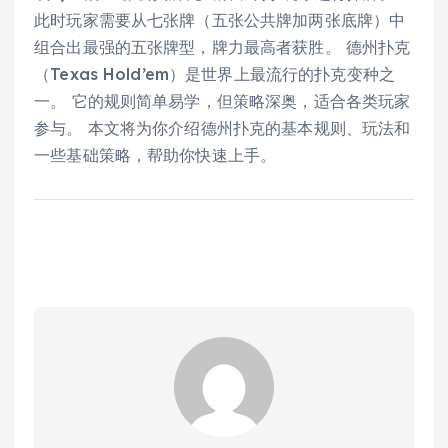
此时玩家需要从七张牌（五张公共牌加两张底牌）中
组合出最强的五张牌型，牌力最高者获胜。 德州扑克
（Texas Hold’em）是世界上最流行的扑克变种之
一。 它的规则简单易学，但策略深奥，适合各类玩家
参与。 本文将为你介绍德州扑克的基本规则、玩法和
一些基础策略，帮助你快速上手。