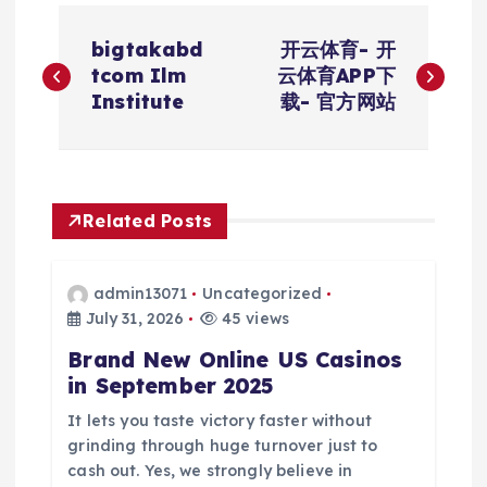
P
bigtakabd
开云体育- 开
o
tcom Ilm
云体育APP下
Institute
载- 官方网站
s
t
Related Posts
n
a
admin13071
Uncategorized
July 31, 2026
45 views
v
Brand New Online US Casinos
in September 2025
i
It lets you taste victory faster without
g
grinding through huge turnover just to
cash out. Yes, we strongly believe in