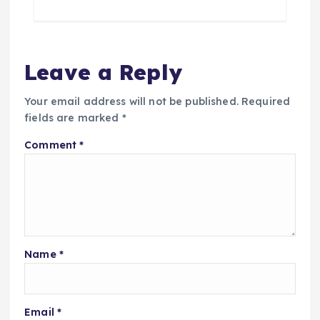
Leave a Reply
Your email address will not be published.
Required
fields are marked
*
Comment
*
Name
*
Email
*