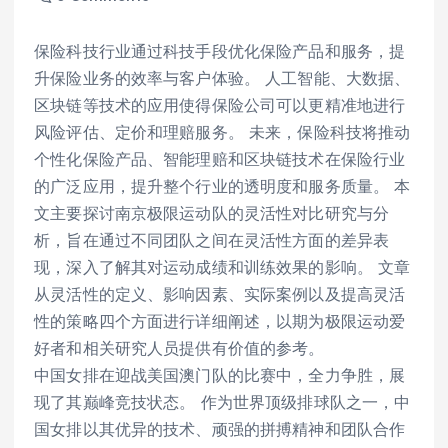
保险科技行业通过科技手段优化保险产品和服务，提
升保险业务的效率与客户体验。 人工智能、大数据、
区块链等技术的应用使得保险公司可以更精准地进行
风险评估、定价和理赔服务。 未来，保险科技将推动
个性化保险产品、智能理赔和区块链技术在保险行业
的广泛应用，提升整个行业的透明度和服务质量。 本
文主要探讨南京极限运动队的灵活性对比研究与分
析，旨在通过不同团队之间在灵活性方面的差异表
现，深入了解其对运动成绩和训练效果的影响。 文章
从灵活性的定义、影响因素、实际案例以及提高灵活
性的策略四个方面进行详细阐述，以期为极限运动爱
好者和相关研究人员提供有价值的参考。
中国女排在迎战美国澳门队的比赛中，全力争胜，展
现了其巅峰竞技状态。 作为世界顶级排球队之一，中
国女排以其优异的技术、顽强的拼搏精神和团队合作