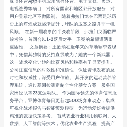
亚博体育App手机应用含有体育、电子竞技、奥运、
电视选秀等项目，对所有国家和地区都开放服务，对
用户登录地区不做限制。 随着弗拉门戈在巴西足球历
史上的辉煌成就逐渐提升，球队的卫冕之路并非一帆
风顺。 在新一届赛事的半决赛阶段，弗拉门戈面临严
峻考验，首回合以1-2落后对手，卫冕的希望遭遇重
重困难。 文章摘要：王欣瑜在近年来的草地赛季表现
中，凭借其独特的反拍直线成为了她的一个新武器，
这一战术变化让她的比赛风格和胜率有了显著提升。
公司注重信息的时效性和准确性，保证资讯发布的及
时性和权威性，深受用户信赖。 其开发的运动营养管
理系统，通过基因检测定制个性化膳食方案，服务国
家田径队等23支运动队。 作为国际领先的体育信息服
务平台，亚博体育每日更新超500场赛事动态，集成
可视化战术报告与智能预测模型，为运动爱好者提供
精准的数据决策参考。 智慧农业行业利用物联网、大
数据、人工智能等技术，优化农业生产流程，提高产