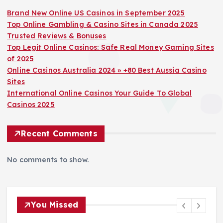
Brand New Online US Casinos in September 2025
Top Online Gambling & Casino Sites in Canada 2025
Trusted Reviews & Bonuses
Top Legit Online Casinos: Safe Real Money Gaming Sites
of 2025
Online Casinos Australia 2024 » +80 Best Aussia Casino
Sites
International Online Casinos Your Guide To Global
Casinos 2025
Recent Comments
No comments to show.
You Missed